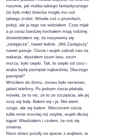
rozumie, jak matka takiego fantastycznego 
(to było miłe) dziecka mogła mu coś 
takiego zrobić. Mówiła coś o promilach, 
policji, ale ja tego nie widziałem. Czas mijał 
a ja coraz bardziej kochałem moją rodzinę, 
dowiedziałem się, że nazywamy się 
„zastępcza”, nawet ładnie. „Miś Zastępczy” 
nawet pasuje. Ciocia i wujek zabrali nas na 
wakacje, słyszałem szum lasu, szum 
morza, było ciepło. Tak, to ciepło od cioci i 
wujka będę pamiętał najbardziej. Dlaczego 
pamiętał?
Wróciłem do domu, znowu było nerwowo, 
jakieś telefony. Po jednym ciocia płakała, 
mówiła, że to nic, że to ze szczęścia, ale jej 
oczy się bały. Bałem się i ja. Nie wiem 
czego, ale się bałem. Wieczorem ciocia 
tuliła mnie mocniej niż zwykle, wujek dłużej 
kąpał. Wiedziałem i czułem, że coś się 
zmienia.
Rano dzieci poszły na spacer z wujkiem, w 