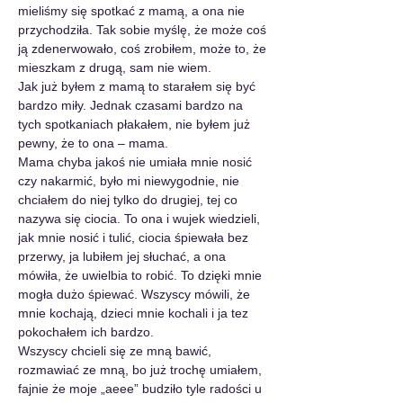
mieliśmy się spotkać z mamą, a ona nie 
przychodziła. Tak sobie myślę, że może coś 
ją zdenerwowało, coś zrobiłem, może to, że 
mieszkam z drugą, sam nie wiem.
Jak już byłem z mamą to starałem się być 
bardzo miły. Jednak czasami bardzo na 
tych spotkaniach płakałem, nie byłem już 
pewny, że to ona – mama.
Mama chyba jakoś nie umiała mnie nosić 
czy nakarmić, było mi niewygodnie, nie 
chciałem do niej tylko do drugiej, tej co 
nazywa się ciocia. To ona i wujek wiedzieli, 
jak mnie nosić i tulić, ciocia śpiewała bez 
przerwy, ja lubiłem jej słuchać, a ona 
mówiła, że uwielbia to robić. To dzięki mnie 
mogła dużo śpiewać. Wszyscy mówili, że 
mnie kochają, dzieci mnie kochali i ja tez 
pokochałem ich bardzo.
Wszyscy chcieli się ze mną bawić, 
rozmawiać ze mną, bo już trochę umiałem, 
fajnie że moje „aeee” budziło tyle radości u 