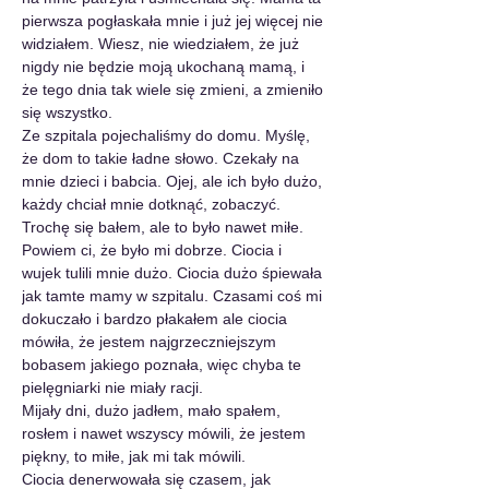
pierwsza pogłaskała mnie i już jej więcej nie 
widziałem. Wiesz, nie wiedziałem, że już 
nigdy nie będzie moją ukochaną mamą, i 
że tego dnia tak wiele się zmieni, a zmieniło 
się wszystko.
Ze szpitala pojechaliśmy do domu. Myślę, 
że dom to takie ładne słowo. Czekały na 
mnie dzieci i babcia. Ojej, ale ich było dużo, 
każdy chciał mnie dotknąć, zobaczyć. 
Trochę się bałem, ale to było nawet miłe.
Powiem ci, że było mi dobrze. Ciocia i 
wujek tulili mnie dużo. Ciocia dużo śpiewała 
jak tamte mamy w szpitalu. Czasami coś mi 
dokuczało i bardzo płakałem ale ciocia 
mówiła, że jestem najgrzeczniejszym 
bobasem jakiego poznała, więc chyba te 
pielęgniarki nie miały racji.
Mijały dni, dużo jadłem, mało spałem, 
rosłem i nawet wszyscy mówili, że jestem 
piękny, to miłe, jak mi tak mówili.
Ciocia denerwowała się czasem, jak 