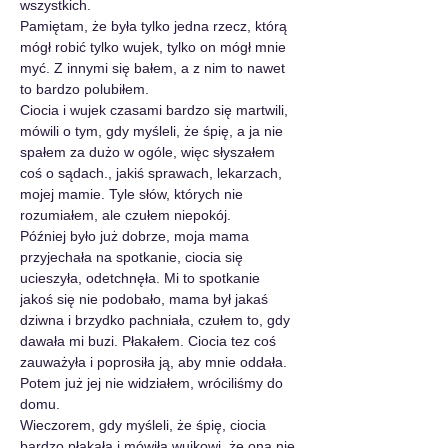
wszystkich.
Pamiętam, że była tylko jedna rzecz, którą 
mógł robić tylko wujek, tylko on mógł mnie 
myć. Z innymi się bałem, a z nim to nawet 
to bardzo polubiłem.
Ciocia i wujek czasami bardzo się martwili, 
mówili o tym, gdy myśleli, że śpię, a ja nie 
spałem za dużo w ogóle, więc słyszałem 
coś o sądach., jakiś sprawach, lekarzach, 
mojej mamie. Tyle słów, których nie 
rozumiałem, ale czułem niepokój.
Później było już dobrze, moja mama 
przyjechała na spotkanie, ciocia się 
ucieszyła, odetchnęła. Mi to spotkanie 
jakoś się nie podobało, mama był jakaś 
dziwna i brzydko pachniała, czułem to, gdy 
dawała mi buzi. Płakałem. Ciocia tez coś 
zauważyła i poprosiła ją, aby mnie oddała. 
Potem już jej nie widziałem, wróciliśmy do 
domu.
Wieczorem, gdy myśleli, że śpię, ciocia 
bardzo płakała i mówiła wujkowi, że ona nie 