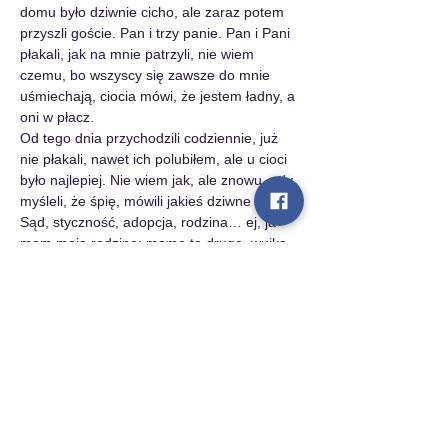
domu było dziwnie cicho, ale zaraz potem 
przyszli goście. Pan i trzy panie. Pan i Pani 
płakali, jak na mnie patrzyli, nie wiem 
czemu, bo wszyscy się zawsze do mnie 
uśmiechają, ciocia mówi, że jestem ładny, a 
oni w płacz.
Od tego dnia przychodzili codziennie, już 
nie płakali, nawet ich polubiłem, ale u cioci 
było najlepiej. Nie wiem jak, ale znowu, gdy 
myśleli, że śpię, mówili jakieś dziwne słowa. 
Sąd, styczność, adopcja, rodzina… ej, ja 
mam moją rodzinę: mamę tą drugą, wujka, 
dzieci i nazywamy się Zastępczy. Czy ja 
coś znowu zrobiłem, że ktoś chce mnie 
zabrać?
Lubię Pana i Panią, lubię jak mnie noszą, 
tulą, bawią się, ale rodzinę już mam i 
nigdzie się nie wybieram. Ale i tym razem 
nikt mnie nie słucha. Ci nowi mówią, że 
chcą być moimi mamą i tatą, ja chyba nie 
chcę, nie jeszcze raz. Co zrobiłem, że 