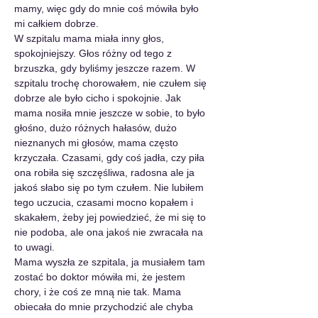
mamy, więc gdy do mnie coś mówiła było 
mi całkiem dobrze.
W szpitalu mama miała inny głos, 
spokojniejszy. Głos różny od tego z 
brzuszka, gdy byliśmy jeszcze razem. W 
szpitalu trochę chorowałem, nie czułem się 
dobrze ale było cicho i spokojnie. Jak 
mama nosiła mnie jeszcze w sobie, to było 
głośno, dużo różnych hałasów, dużo 
nieznanych mi głosów, mama często 
krzyczała. Czasami, gdy coś jadła, czy piła 
ona robiła się szczęśliwa, radosna ale ja 
jakoś słabo się po tym czułem. Nie lubiłem 
tego uczucia, czasami mocno kopałem i 
skakałem, żeby jej powiedzieć, że mi się to 
nie podoba, ale ona jakoś nie zwracała na 
to uwagi.
Mama wyszła ze szpitala, ja musiałem tam 
zostać bo doktor mówiła mi, że jestem 
chory, i że coś ze mną nie tak. Mama 
obiecała do mnie przychodzić ale chyba 