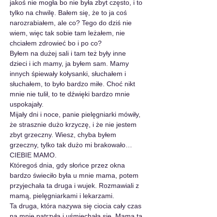
jakoś nie mogła bo nie była zbyt często, i to 
tylko na chwilę. Bałem się, że to ja coś 
narozrabiałem, ale co? Tego do dziś nie 
wiem, więc tak sobie tam leżałem, nie 
chciałem zdrowieć bo i po co?
Byłem na dużej sali i tam też były inne 
dzieci i ich mamy, ja byłem sam. Mamy 
innych śpiewały kołysanki, słuchałem i 
słuchałem, to było bardzo miłe. Choć nikt 
mnie nie tulił, to te dźwięki bardzo mnie 
uspokajały.
Mijały dni i noce, panie pielęgniarki mówiły, 
że strasznie dużo krzyczę, i że nie jestem 
zbyt grzeczny. Wiesz, chyba byłem 
grzeczny, tylko tak dużo mi brakowało… 
CIEBIE MAMO.
Któregoś dnia, gdy słońce przez okna 
bardzo świeciło była u mnie mama, potem 
przyjechała ta druga i wujek. Rozmawiali z 
mamą, pielęgniarkami i lekarzami.
Ta druga, która nazywa się ciocia cały czas 
na mnie patrzyła i uśmiechała się. Mama ta 