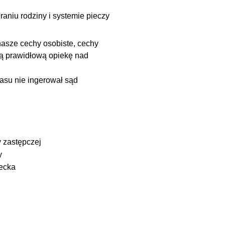
aniu rodziny i systemie pieczy 
asze cechy osobiste, cechy 
ją prawidłową opiekę nad 
czasu nie ingerował sąd
y zastępczej
y
iecka