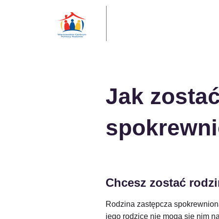
Jak zostać
spokrewn
Chcesz zostać rodzi
Rodzina zastępcza spokrewniona t
jego rodzice nie mogą się nim n