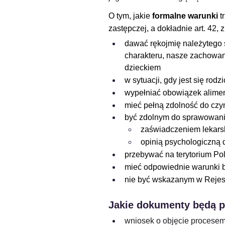
O tym, jakie
 formalne warunki
 
zastępczej, a dokładnie art. 42, 
dawać rękojmię należytego 
charakteru, nasze zachowani
dzieckiem
w sytuacji, gdy jest się rod
wypełniać obowiązek aliment
mieć pełną zdolność do cz
być zdolnym do sprawowania
zaświadczeniem lekarsk
opinią psychologiczną d
przebywać na terytorium Po
mieć odpowiednie warunki b
nie być wskazanym w Rejes
Jakie dokumenty będą 
wniosek o objęcie procesem 