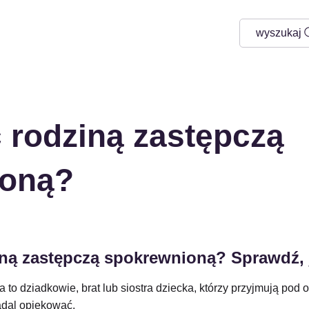
wyszukaj
 rodziną zastępczą
ioną?
ną zastępczą spokrewnioną? Sprawdź, j
o dziadkowie, brat lub siostra dziecka, którzy przyjmują pod o
adal opiekować.