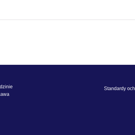
dzinie
Standardy ochr
szawa