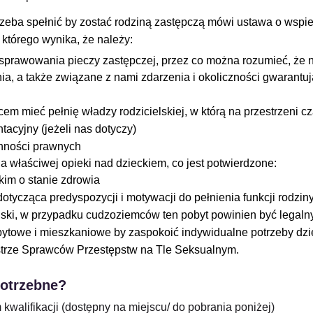
trzeba spełnić by zostać rodziną zastępczą mówi ustawa o wspier
z którego wynika, że należy:
sprawowania pieczy zastępczej, przez co można rozumieć, że n
a, a także związane z nami zdarzenia i okoliczności gwarantu
zicem mieć pełnię władzy rodzicielskiej, w którą na przestrzeni 
acyjny (jeżeli nas dotyczy)
ynności prawnych
 właściwej opieki nad dzieckiem, co jest potwierdzone:
im o stanie zdrowia
otycząca predyspozycji i motywacji do pełnienia funkcji rodzin
lski, w przypadku cudzoziemców ten pobyt powinien być legaln
ytowe i mieszkaniowe by zaspokoić indywidualne potrzeby dz
trze Sprawców Przestępstw na Tle Seksualnym.
potrzebne?
kwalifikacji (dostępny na miejscu/ do pobrania poniżej)