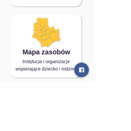
Mapa zasobów
Instytucje i organizacje
wspierające dziecko i rodzinę
Kontakt:
Warszawskie Centrum Pomocy Rodzinie
Al. Zjednoczenia 34, 01-830 Warszawa
tel. 22 697 02 50
e-mail: sekretariat.piecza@wcpr.pl
e-mail:
rodzinazastepcza@wcpr.pl