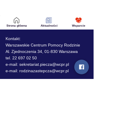
Strona główna
Aktualności
Wsparcie
Kontakt:
Warszawskie Centrum Pomocy Rodzinie
Al. Zjednoczenia 34, 01-830 Warszawa
tel. 22 697 02 50
e-mail: sekretariat.piecza@wcpr.pl
e-mail:
rodzinazastepcza@wcpr.pl
Standardy ochrony małoletnich
Standardy ochrony małoletnich - wersja
dla dzieci
Polityka plików Cookies
Polityka prywatności
Deklaracja dostępności