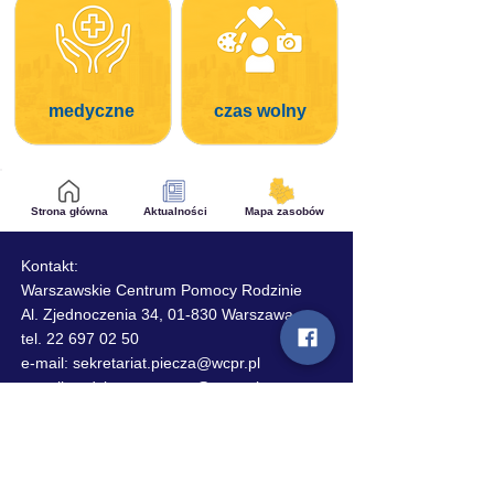
medyczne
czas wolny
Strona główna
Aktualności
Mapa zasobów
Kontakt:
Warszawskie Centrum Pomocy Rodzinie
Al. Zjednoczenia 34, 01-830 Warszawa
tel. 22 697 02 50
e-mail: sekretariat.piecza@wcpr.pl
e-mail:
rodzinazastepcza@wcpr.pl
Standardy ochrony małoletnich
Standardy ochrony małoletnich - wersja