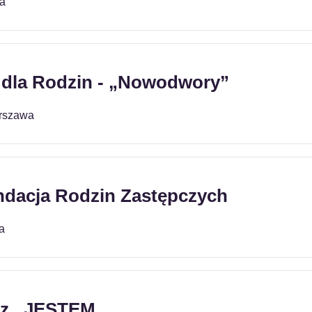
a
 dla Rodzin - „Nowodwory”
rszawa
dacja Rodzin Zastępczych
a
z...JESTEM