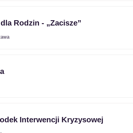
dla Rodzin - „Zacisze”
zawa
ya
odek Interwencji Kryzysowej