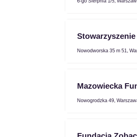
6-go Sierpnia 1/5, Warszaw
Stowarzyszenie
Nowodworska 35 m 51, Wa
Mazowiecka Fun
Nowogrodzka 49, Warszaw
Fundacja Zobac