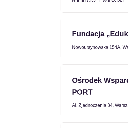
Rondo ONZ 1, Warszawa
Fundacja „Eduk
Nowoursynowska 154A, W
Ośrodek Wsparc
PORT
Al. Zjednoczenia 34, Wars