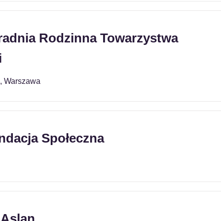
adnia Rodzinna Towarzystwa
i
2, Warszawa
ndacja Społeczna
 Aslan