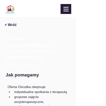
< Wróć
Śródmieście
Ośrodek Profilaktyki i
Socjoterapii dla Dzieci i
Młodzieży "Pępek"
Hoża 41, Warszawa
Jak pomagamy
Oferta Ośrodka obejmuje:
indywidualne spotkania z terapeutą
grupowe zajęcia 
socjoterapeutyczne, 