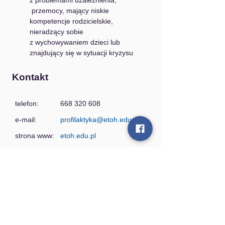
z problemami uzależnienia, 
 przemocy, mający niskie 
kompetencje rodzicielskie, 
nieradzący sobie 
z wychowywaniem dzieci lub 
znajdujący się w sytuacji kryzysu
Kontakt
telefon:
668 320 608
e-mail:
profilaktyka@etoh.edu.pl
strona www:
etoh.edu.pl
Kontakt:
Warszawskie Centrum Pomocy Rodzinie
Al. Zjednoczenia 34, 01-830 Warszawa
tel. 22 697 02 50
e-mail: sekretariat.piecza@wcpr.pl