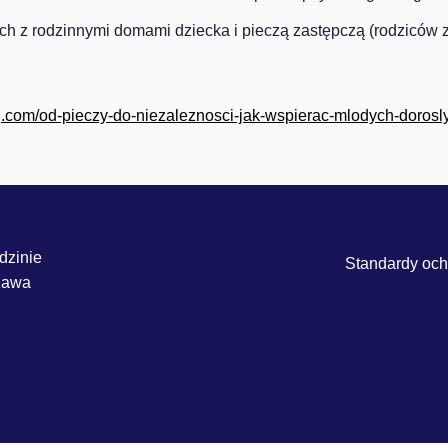
ch z rodzinnymi domami dziecka i pieczą zastępczą (rodziców
ng.com/od-pieczy-do-niezaleznosci-jak-wspierac-mlodych-dorosly
dzinie
Standardy ochr
szawa