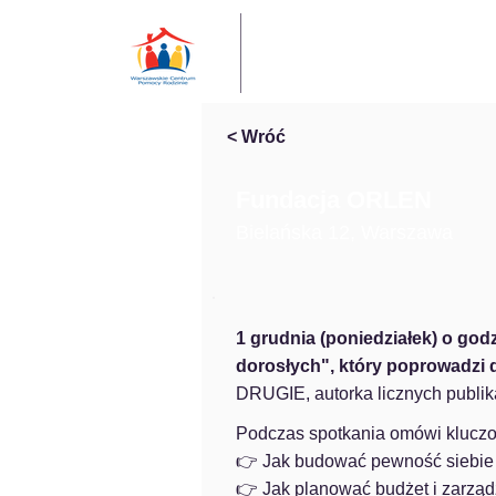
< Wróć
Fundacja ORLEN
Bielańska 12, Warszawa
1 grudnia (poniedziałek) o godz
dorosłych", który poprowadzi 
DRUGIE, autorka licznych publika
Podczas spotkania omówi kluczo
👉 Jak budować pewność siebie i
👉 Jak planować budżet i zarzą