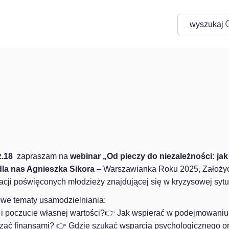
wyszukaj
.18 
 zapraszam na 
webinar „Od pieczy do niezależności: ja
dla nas Agnieszka Sikora 
– Warszawianka Roku 2025, Założyci
cji poświęconych młodzieży znajdującej się w kryzysowej sytua
we tematy usamodzielniania:
 poczucie własnej wartości?👉 Jak wspierać w podejmowaniu de
dzać finansami? 👉 Gdzie szukać wsparcia psychologicznego 