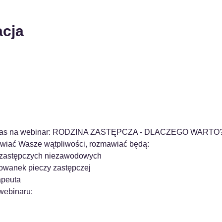
acja
y Was na webinar: RODZINA ZASTĘPCZA - DLACZEGO WARTO
zwiać Wasze wątpliwości, rozmawiać będą:
n zastępczych niezawodowych
wanek pieczy zastępczej 
apeuta
webinaru: