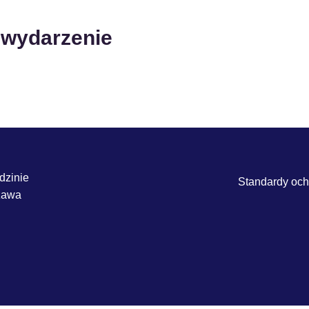
 wydarzenie
dzinie
Standardy ochr
szawa