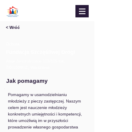
< Wróć
Ochota
Fundacja Szczęśliwej Drogi
Aleje Jerozolimskie 113/115 lok.
7/0/1009UŻ, Warszawa
Jak pomagamy
Pomagamy w usamodzielnianiu 
młodzieży z pieczy zastępczej. Naszym 
celem jest nauczenie młodzieży 
konkretnych umiejętności i kompetencji, 
które umożliwią im w przyszłości 
prowadzenie własnego gospodarstwa 