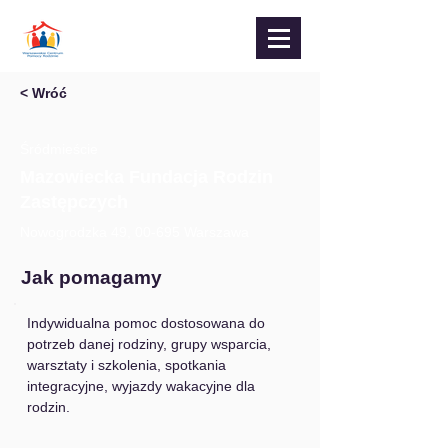
< Wróć
Śródmieście
Mazowiecka Fundacja Rodzin
Zastępczych
Nowogrodzka 49, 00-695 Warszawa
Jak pomagamy
Indywidualna pomoc dostosowana do 
potrzeb danej rodziny, grupy wsparcia, 
warsztaty i szkolenia, spotkania 
integracyjne, wyjazdy wakacyjne dla 
rodzin.