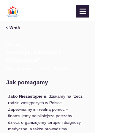
< Wróć
Ursynów
Fundacja „Edukacja z
Wartościami”
Nowoursynowska 154A, Warszawa
Jak pomagamy
Jako Niezastąpieni,
 działamy na rzecz 
rodzin zastępczych w Polsce. 
Zapewniamy im realną pomoc – 
finansujemy najpilniejsze potrzeby 
dzieci, organizujemy terapie i diagnozy 
medyczne, a także prowadzimy 