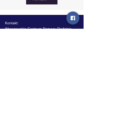
Kontakt:
Warszawskie Centrum Pomocy Rodzinie
Al. Zjednoczenia 34, 01-830 Warszawa
tel. 22 697 02 50
e-mail: sekretariat.piecza@wcpr.pl
e-mail:
rodzinazastepcza@wcpr.pl
Standardy ochrony małoletnich
Standardy ochrony małoletnich - wersja
dla dzieci
Polityka plików Cookies
Polityka prywatności
Deklaracja dostępności
Przetwarzanie danych osobowych