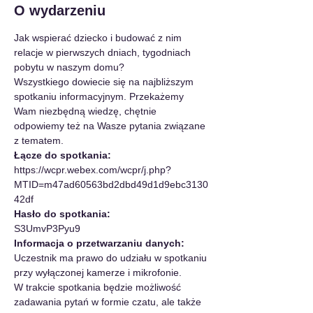
O wydarzeniu
Jak wspierać dziecko i budować z nim 
relacje w pierwszych dniach, tygodniach 
pobytu w naszym domu?
Wszystkiego dowiecie się na najbliższym 
spotkaniu informacyjnym. Przekażemy 
Wam niezbędną wiedzę, chętnie 
odpowiemy też na Wasze pytania związane 
z tematem.
Łącze do spotkania:
https://wcpr.webex.com/wcpr/j.php?
MTID=m47ad60563bd2dbd49d1d9ebc3130
42df
Hasło do spotkania:
S3UmvP3Pyu9
Informacja o przetwarzaniu danych:
Uczestnik ma prawo do udziału w spotkaniu 
przy wyłączonej kamerze i mikrofonie.
W trakcie spotkania będzie możliwość 
zadawania pytań w formie czatu, ale także 