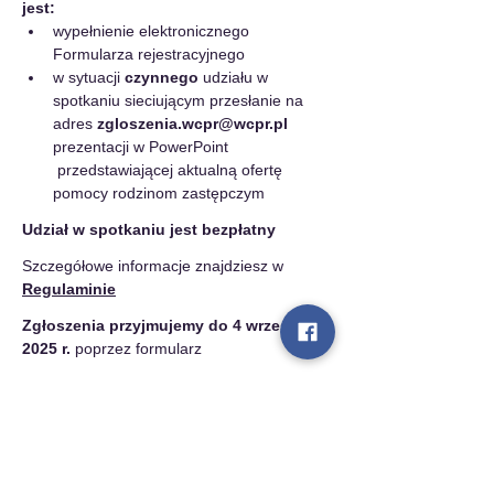
jest:
wypełnienie elektronicznego 
Formularza rejestracyjnego 
w sytuacji 
czynnego
 udziału w 
spotkaniu sieciującym przesłanie na  
adres 
zgloszenia.wcpr@wcpr.pl
prezentacji w PowerPoint 
 przedstawiającej aktualną ofertę 
pomocy rodzinom zastępczym
Udział w spotkaniu jest bezpłatny
Szczegółowe informacje znajdziesz w
Regulaminie
Zgłoszenia przyjmujemy do 4 września 
2025 r.
 poprzez formularz
Udostępnij to wydarzenie