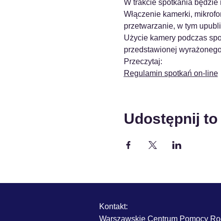
W trakcie spotkania będzie
Włączenie kamerki, mikrofo
przetwarzanie, w tym upubli
Użycie kamery podczas spo
przedstawionej wyrażonego 
Przeczytaj:
Regulamin spotkań on-line
Udostępnij to
Kontakt:
Warszawskie Centrum Pomocy Ro