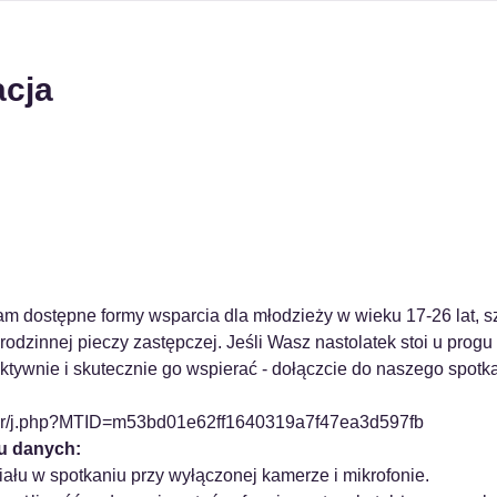
acja
m dostępne formy wsparcia dla młodzieży w wieku 17-26 lat, s
dzinnej pieczy zastępczej. Jeśli Wasz nastolatek stoi u progu 
aktywnie i skutecznie go wspierać - dołączcie do naszego spotka
cpr/j.php?MTID=m53bd01e62ff1640319a7f47ea3d597fb
iu danych:
ału w spotkaniu przy wyłączonej kamerze i mikrofonie.