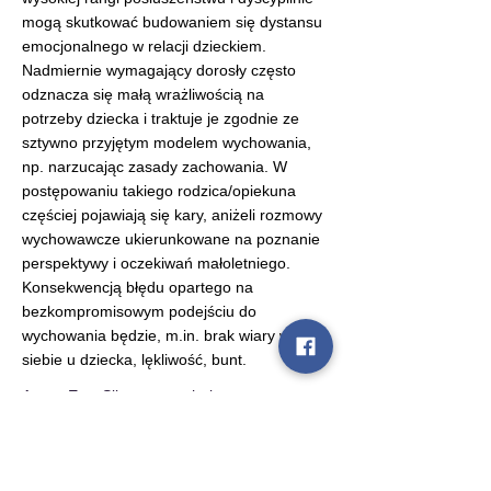
mogą skutkować budowaniem się dystansu 
emocjonalnego w relacji dzieckiem. 
Nadmiernie wymagający dorosły często 
odznacza się małą wrażliwością na 
potrzeby dziecka i traktuje je zgodnie ze 
sztywno przyjętym modelem wychowania, 
np. narzucając zasady zachowania. W 
postępowaniu takiego rodzica/opiekuna 
częściej pojawiają się kary, aniżeli rozmowy 
wychowawcze ukierunkowane na poznanie 
perspektywy i oczekiwań małoletniego. 
Konsekwencją błędu opartego na 
bezkompromisowym podejściu do 
wychowania będzie, 
m.in
. brak wiary w 
siebie u dziecka, lękliwość, bunt.
Autor: Ewa Sikora - psycholog, 
psychoterapeuta, WCPR
Kontakt: