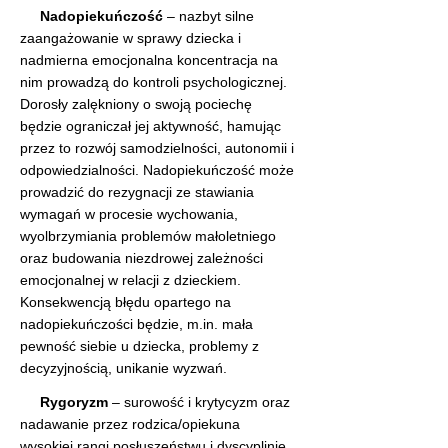
Nadopiekuńczość
 – nazbyt silne 
zaangażowanie w sprawy dziecka i 
nadmierna emocjonalna koncentracja na 
nim prowadzą do kontroli psychologicznej. 
Dorosły zalękniony o swoją pociechę 
będzie ograniczał jej aktywność, hamując 
przez to rozwój samodzielności, autonomii i 
odpowiedzialności. Nadopiekuńczość może 
prowadzić do rezygnacji ze stawiania 
wymagań w procesie wychowania, 
wyolbrzymiania problemów małoletniego 
oraz budowania niezdrowej zależności 
emocjonalnej w relacji z dzieckiem. 
Konsekwencją błędu opartego na 
nadopiekuńczości będzie, 
m.in
. mała 
pewność siebie u dziecka, problemy z 
decyzyjnością, unikanie wyzwań.
Rygoryzm 
– surowość i krytycyzm oraz 
nadawanie przez rodzica/opiekuna 
wysokiej rangi posłuszeństwu i dyscyplinie 