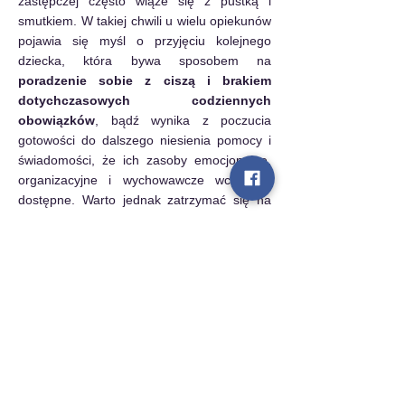
zastępczej często wiąże się z pustką i 
smutkiem. W takiej chwili u wielu opiekunów 
pojawia się myśl o przyjęciu kolejnego 
dziecka, która bywa sposobem na 
poradzenie sobie z ciszą i brakiem 
dotychczasowych codziennych 
obowiązków
, bądź wynika z poczucia 
gotowości do dalszego niesienia pomocy i 
świadomości, że ich zasoby emocjonalne, 
organizacyjne i wychowawcze wciąż są 
dostępne. Warto jednak zatrzymać się na 
chwilę nad tym, 
z jakiego powodu rodzi 
się ta myśl
. Jeśli jest to potrzeba 
zastąpienia straty lub zapełnienia pustki, 
dobrze dać sobie czas na przeżycie 
rozstania i domknięcie relacji z poprzednim 
podopiecznym. Przeżycie smutku i żalu jest 
bowiem ważne nie tylko dla opiekuna, ale 
też dla jakości relacji z kolejnym dzieckiem. 
Jeśli natomiast myśl o opiece nad kolejnym 
dzieckiem pojawia się obok świadomości, że 