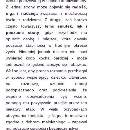
często przeżywa ją w sposób ambiwalentny. 
Z jednej strony może pojawić się 
radość, 
ulga i nadzieja
 związana z możliwością 
bycia z rodzicami. Z drugiej zaś bardzo 
często towarzyszy temu 
smutek, lęk i 
poczucie straty
, gdyż przychodzi mu 
opuścić osobę i miejsce, które dawały 
poczucie stabilności w trudnym okresie 
życia. Niemniej jednak dziecko nie musi 
wybierać kogo kocha bardziej - może 
jednocześnie tęsknić, cieszyć się i obawiać. 
Ważne jest, aby proces rozstania przebiegał 
w sposób wspierający dziecko. Otwartość 
na rozmowę, uznanie emocji 
podopiecznego oraz podkreślanie, że 
wspólne doświadczenia były ważne, 
pomogą mu pozytywnie przejść przez ten 
niełatwy etap. W wielu przypadkach 
utrzymanie kontaktu – jeśli jest to możliwe i 
zgodne z dobrem małoletniego – zapewni 
mu poczucie ciągłości i bezpieczeństwa.